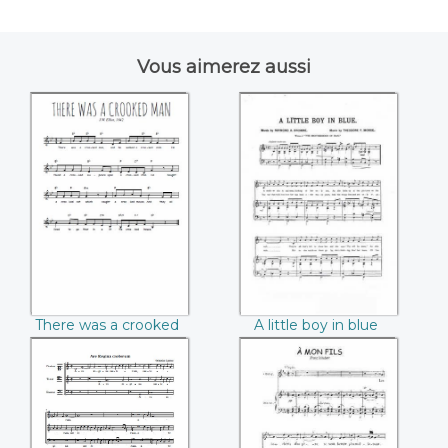
Vous aimerez aussi
There was a
A little boy in blue
crooked man ((J.W.
(Theodore F.
Elliot))
Morse)
There was a crooked
A little boy in blue
man (J.W. Elliot)
(Theodore F. Morse)
Ave Regina
A mon fils (Franz
caelorum (Roland
Schubert)