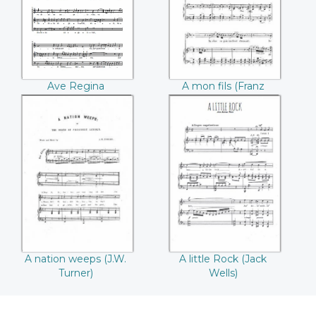
de Lassus)
A mon fils (Franz
Ave Regina
Schubert)
caelorum (Roland de
Lassus)
A nation weeps
A little Rock (Jack
(J.W. Turner)
Wells)
A nation weeps (J.W.
A little Rock (Jack
Turner)
Wells)