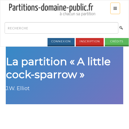
CONNEXION
INSCRIPTION
CRÉDITS
La partition « A little
cock-sparrow »
J.W. Elliot