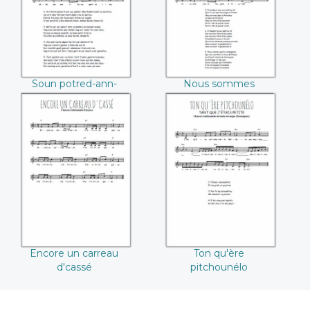
compagnons
Soun potred-ann-
Nous sommes
deuved
quatre compagnons
Encore un carreau
Ton qu'ère
d'cassé
pitchounélo
Encore un carreau
Ton qu'ère
d'cassé
pitchounélo