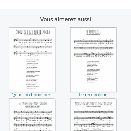
Vous aimerez aussi
Quan lou bouie
Le rémouleur
ben de laoura
Quan lou bouie ben
Le rémouleur
de laoura
Soun potred-ann-
Nous sommes
deuved
quatre