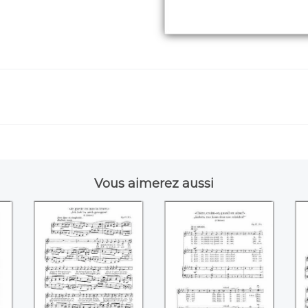
Vous aimerez aussi
Je garde en moi la
Chère, craint-on
D
trace (Robert
quand on aime
p
Schumann)
(Robert
Schumann)