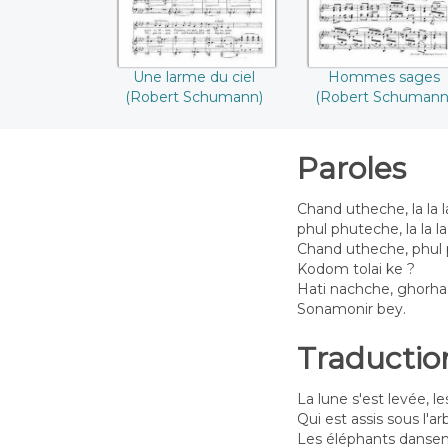
Une larme du ciel
Hommes sages
(Robert Schumann)
(Robert Schumann
Paroles
Chand utheche, la la la
phul phuteche, la la la 
Chand utheche, phul
Kodom tolai ke ?
Hati nachche, ghorh
Sonamonir bey.
Traductio
La lune s'est levée, les
Qui est assis sous l'ar
Les éléphants dansen