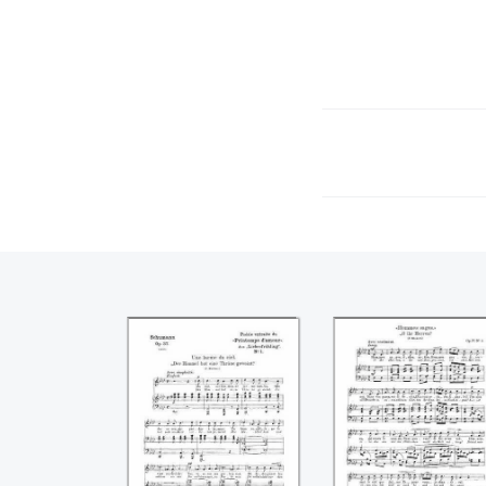
Une larme du ciel
Hommes sages
(Robert
(Robert
Schumann)
Schumann)