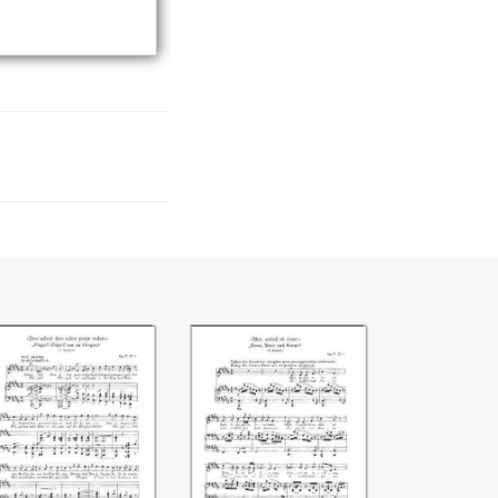
es ailes, des ailes
Mer, soleil et rose
our voler (Robert
(Robert
Schumann)
Schumann)