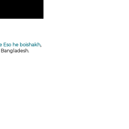
de Eso he boishakh
,
u Bangladesh.