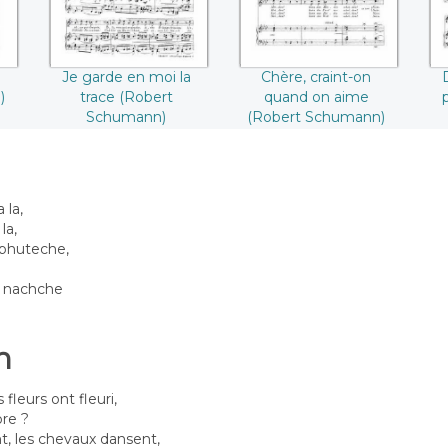
Je garde en moi la
Chère, craint-on
)
trace (Robert
quand on aime
Schumann)
(Robert Schumann)
 la,
la,
 phuteche,
a nachche
n
 fleurs ont fleuri,
bre ?
t, les chevaux dansent,