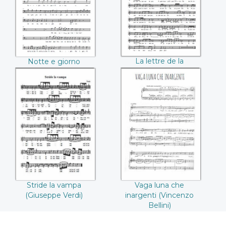
Offenbach)
La lettre de la
Notte e giorno
Perichole (Jacques
faticar (Mozart)
Offenbach)
Stride la vampa
Vaga luna che
(Giuseppe Verdi)
inargenti (Vincenzo
Bellini)
Stride la vampa
Vaga luna che
(Giuseppe Verdi)
inargenti (Vincenzo
Bellini)