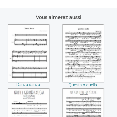
Vous aimerez aussi
Danza danza
Questa o quella
((Francesco
(Giuseppe Verdi)
Durante))
Danza danza
Questa o quella
(Francesco Durante)
(Giuseppe Verdi)
Notte e giorno
La lettre de la
faticar (Mozart)
Perichole (Jacques