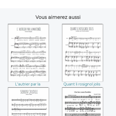
Vous aimerez aussi
L'autrier par la
Quant li rosignol
matinee
jolis
L'autrier par la
Quant li rosignol jolis
matinee
Sebben crudele
Che faro senza
(Antonio Caldara)
Euridice (Christoph