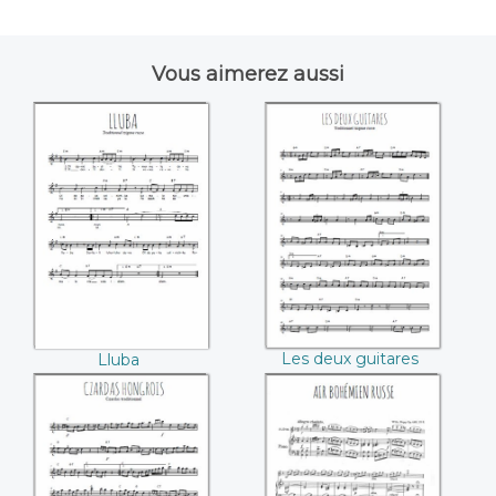
Vous aimerez aussi
Lluba
Les deux guitares
Les deux guitares
Lluba
Czardas hongrois
Air bohémien russe
(Wilhelm Popp)