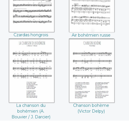
Czardas hongrois
Air bohémien russe
(Wilhelm Popp)
La chanson du
Chanson bohème
bohémien (A.
(Victor Delpy)
Bouvier / J. Darcier)
La chanson du
Chanson bohème
bohémien (A.
(Victor Delpy)
Bouvier / J. Darcier)