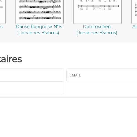
s
Danse hongroise N°5
Dornröschen
A
(Johannes Brahms)
(Johannes Brahms)
ires