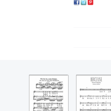
Wie bist du meine
Berceuse
Königin ((Johannes
((Johannes
Brahms))
Brahms))