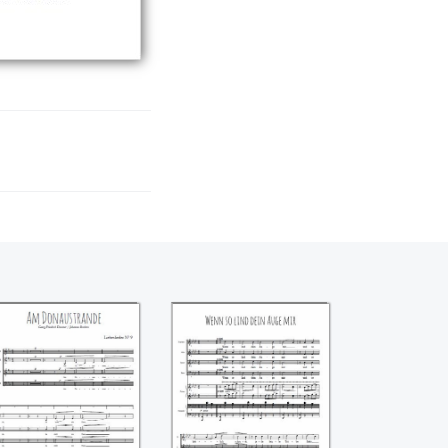
m Donaustrande
Wenn so lind dein
4 voix) ((Johannes
Auge mir
Brahms))
((Johannes