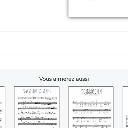
Vous aimerez aussi
Danse hongroise
Dornröschen
A
N°5 ((Johannes
((Johannes
(
Brahms))
Brahms))