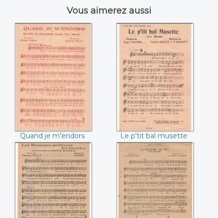
Vous aimerez aussi
Quand je m'endors
Le p'tit bal musette
(Pierre Vidier /
(Roger Vaysse /
Gaston Claret)
Laurent Halet)
Quand je m'endors
Le p'tit bal musette
(Pierre Vidier /
(Roger Vaysse /
Gaston Claret)
Laurent Halet)
Les hommes
La légende du Nil
préfèrent les
(L. Lemarchand / A.
blondes (Vincent
Roux / G. Smet)
Telly / Learsi)