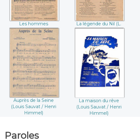
Les hommes
La légende du Nil (L.
préfèrent les blondes
Lemarchand / A.
(Vincent Telly /
Roux / G. Smet)
Learsi)
Auprès de la Seine
La maison du rêve
(Louis Sauvat /
(Louis Sauvat /
Henri Himmel)
Henri Himmel)
Auprès de la Seine
La maison du rêve
(Louis Sauvat / Henri
(Louis Sauvat / Henri
Himmel)
Himmel)
Paroles