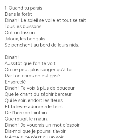
1. Quand tu parais
Dans la forêt
Dinah ! Le soleil se voile et tout se tait
Tous les buissons
Ont un frisson
Jaloux, les bengalis
Se penchent au bord de leurs nids.
Dinah !
Aussitôt que l’on te voit
On ne peut plus songer qu’à toi
Par ton corps on est grisé
Ensorcelé
Dinah ! Ta voix à plus de douceur
Que le chant du zéphir berceur
Qui le soir, endort les fleurs
Et ta lèvre adorée a le teint
De l’horizon lointain
Que rougit le matin.
Dinah ! Je voudrais un mot d’espoir
Dis-moi que je pourrai t’avoir
Même si ce n’est qu’un soir.