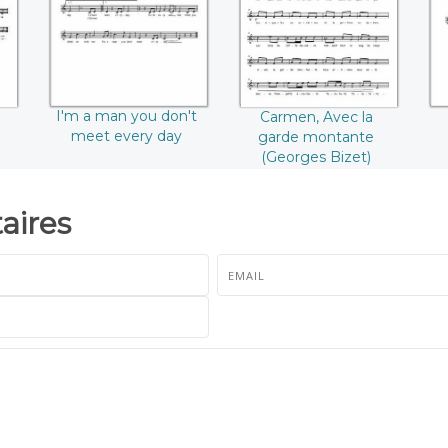
day
(Georges Bizet)
I'm a man you don't
Carmen, Avec la
meet every day
garde montante
(Georges Bizet)
ires