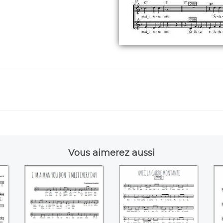
Vous aimerez aussi
I'm a man you
Carmen, Avec la
don't meet every
garde montante