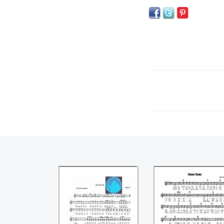
Here mao-hi
Jessie James