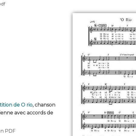
pdf
ition de O rio
, chanson
itienne avec accords de
 en PDF