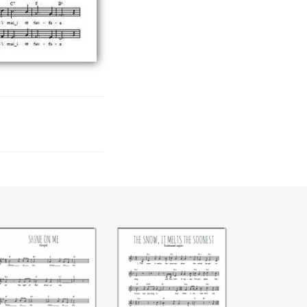
Shine on me
The snow, it melts
the soones