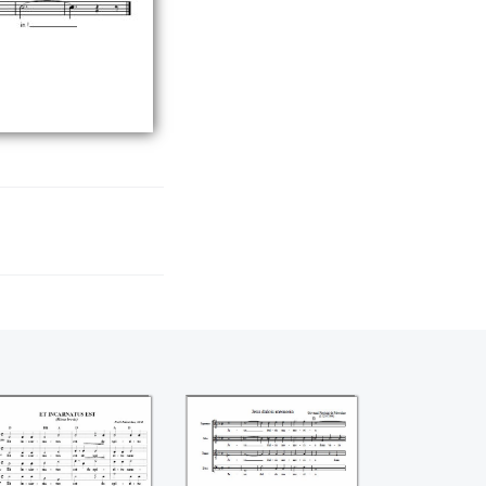
Et incarnus est
Jesu dulcis