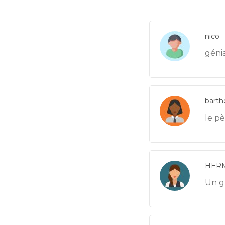
nico
génial
barth
le p
HER
Un g