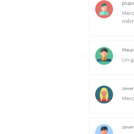
prupr
Merci
même
Mauri
Un g
zeve
Merc
zeve