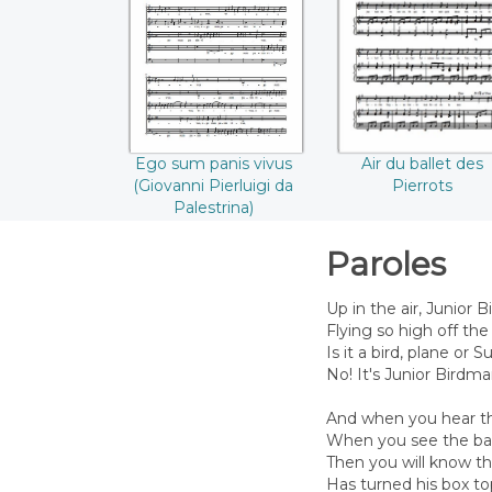
vivus (Giovanni
Pierrots
Pierluigi da
Palestrina)
Air du ballet des
Ego sum panis vivus
Pierrots
(Giovanni Pierluigi da
Palestrina)
Paroles
Up in the air, Junior 
Flying so high off th
Is it a bird, plane or
No! It's Junior Birdm
And when you hear the
When you see the badge
Then you will know t
Has turned his box top