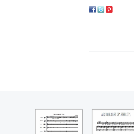
Ego sum panis
Air du ballet de