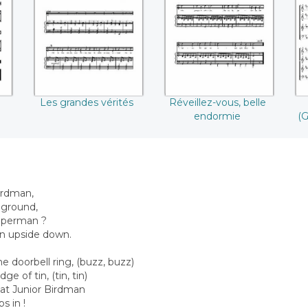
belle endormie
(
Les grandes vérités
Réveillez-vous, belle
endormie
(G
Birdman,
e ground,
 Superman ?
an upside down.
 doorbell ring, (buzz, buzz)
 of tin, (tin, tin)
hat Junior Birdman
s in !