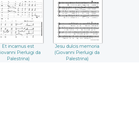
Giovanni Pierluigi
memoria (Giovanni
da Palestrina)
Pierluigi da
Palestrina)
Et incarnus est
Jesu dulcis memoria
iovanni Pierluigi da
(Giovanni Pierluigi da
Palestrina)
Palestrina)