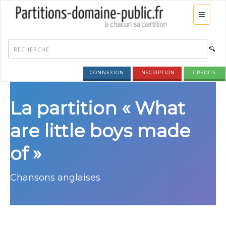
CONNEXION
INSCRIPTION
CRÉDITS
La partition « What
are little boys made
of »
Chansons anglaises