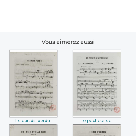
Vous aimerez aussi
Le paradis perdu
Le pêcheur de
((Emile Bret /
Messine ((Emile
Alfred Guichon))
Bret / Alfred
Guichon))
Le paradis perdu
Le pêcheur de
(Emile Bret / Alfred
Messine (Emile Bret
Guichon)
/ Alfred Guichon)