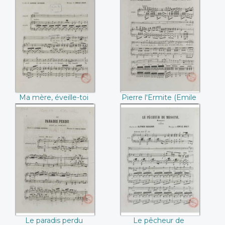
Ma mère, éveille-toi
Pierre l'Ermite
((Emile Bret /
((Emile Bret /
Alfred Guichon))
Alfred Guichon))
Ma mère, éveille-toi
Pierre l'Ermite (Emile
(Emile Bret / Alfred
Bret / Alfred
Guichon)
Guichon)
Le paradis perdu
Le pêcheur de
(Emile Bret / Alfred
Messine (Emile
Guichon)
Bret / Alfred
Guichon)
Le paradis perdu
Le pêcheur de