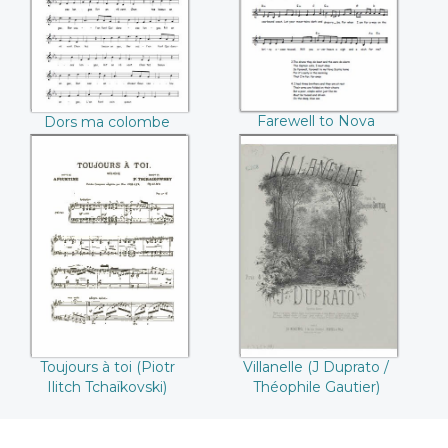
Farewell to Nova
Dors ma colombe
scotia
Toujours à toi
Villanelle (J
(Piotr Ilitch
Duprato /
Tchaïkovski)
Théophile Gautier)
Toujours à toi (Piotr
Villanelle (J Duprato /
Ilitch Tchaïkovski)
Théophile Gautier)