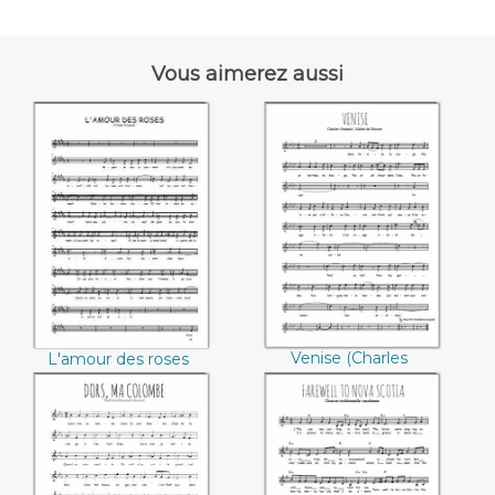
Vous aimerez aussi
L'amour des roses
Venise (Charles
(César Franck)
Gounod / Alfred de
Musset)
Venise (Charles
L'amour des roses
Gounod / Alfred de
(César Franck)
Musset)
Dors ma colombe
Farewell to Nova
scotia