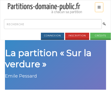
CONNEXION
INSCRIPTION
CRÉDITS
La partition « Sur la
verdure »
Emile Pessard