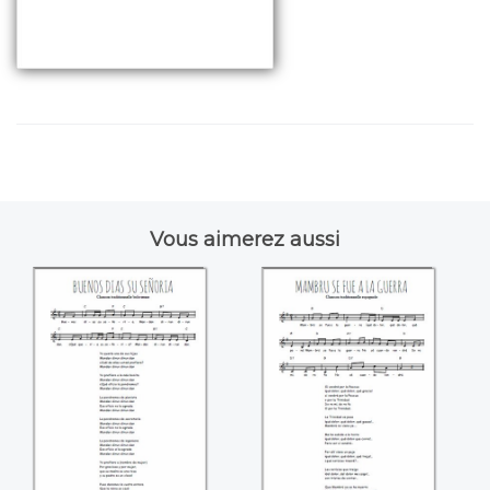
Vous aimerez aussi
Buenos dias su
Mambrù se fue a la
senoria
guerra