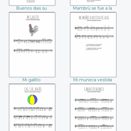
Buenos dias su
Mambrù se fue a la
senoria
guerra
Mi gallito
Mi muneca vestida
de azul
Mi gallito
Mi muneca vestida
de azul
Cai, cai, balao
Caballito blanco