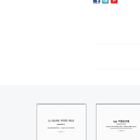
La grande petite
La verité
fille