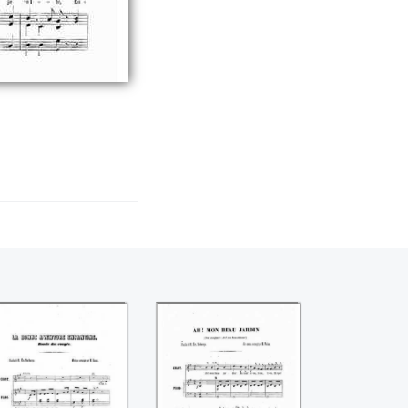
a bonne aventure
Ah ! Mon beau
enfantine
jardin