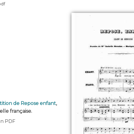
pdf
tition de Repose enfant
,
lle française.
 en PDF