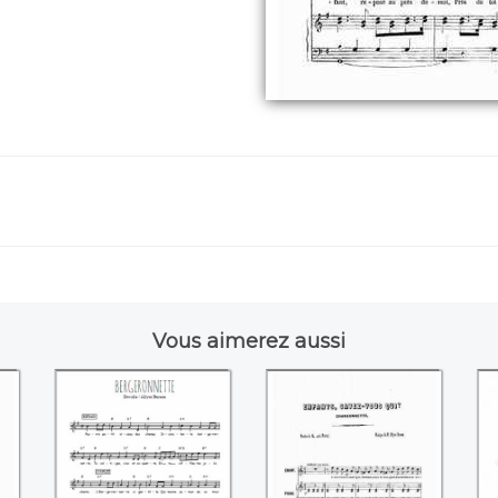
Vous aimerez aussi
Bergeronnette
Enfants savez-vous
L
qui