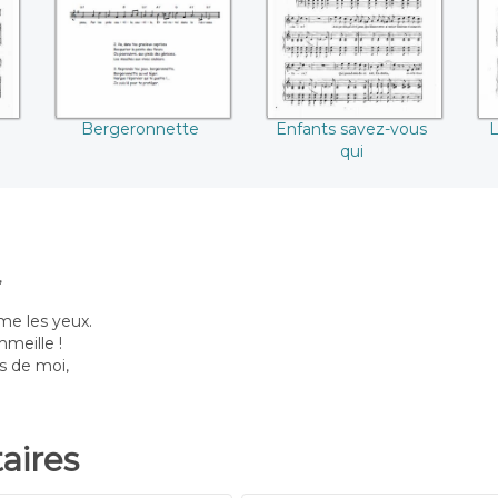
Bergeronnette
Enfants savez-vous
L
qui
,
me les yeux.
meille !
s de moi,
ires