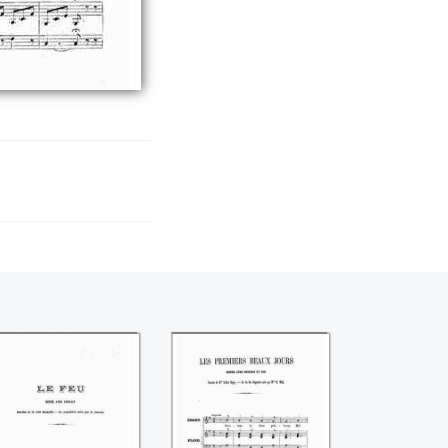
Le feu
Les premiers beaux
jours