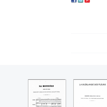
La meunière
La guirlande de
fleurs