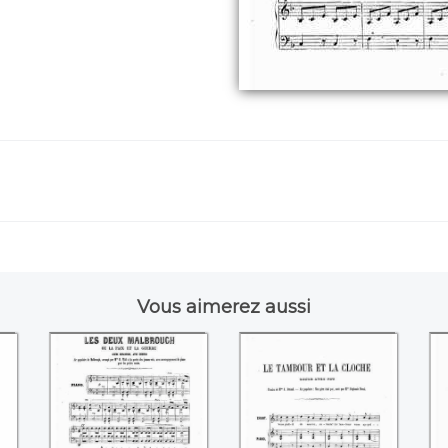
Vous aimerez aussi
s
Les deux
Le tambour et la
Malbrough
cloche