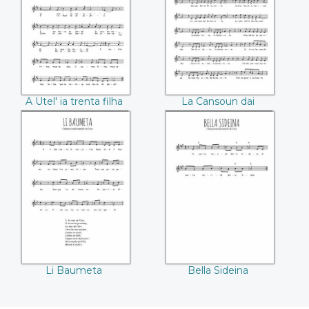
filha
babarota
A Utel' ia trenta filha
La Cansoun dai
babarota
Li Baumeta
Bella Sideina
Li Baumeta
Bella Sideina