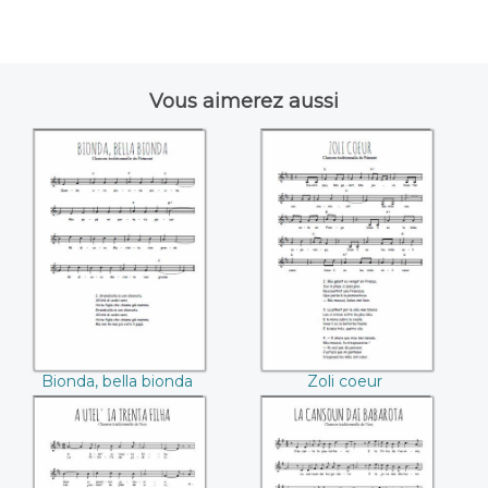
Vous aimerez aussi
Bionda, bella
Zoli coeur
bionda
Bionda, bella bionda
Zoli coeur
A Utel' ia trenta
La Cansoun dai