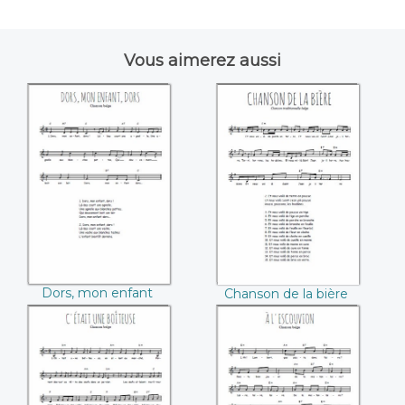
Vous aimerez aussi
Dors, mon enfant
Chanson de la
dors
bière
Dors, mon enfant
Chanson de la bière
dors
C'était une
Ah! Lambert, que
boiteuse
sais-tu donc faire