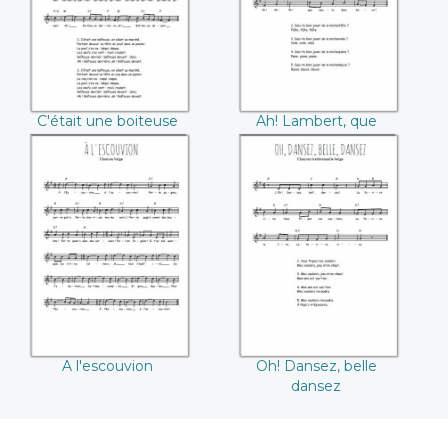
C'était une boiteuse
Ah! Lambert, que
sais-tu donc faire
A l'escouvion
Oh! Dansez, belle
dansez
A l'escouvion
Oh! Dansez, belle
dansez