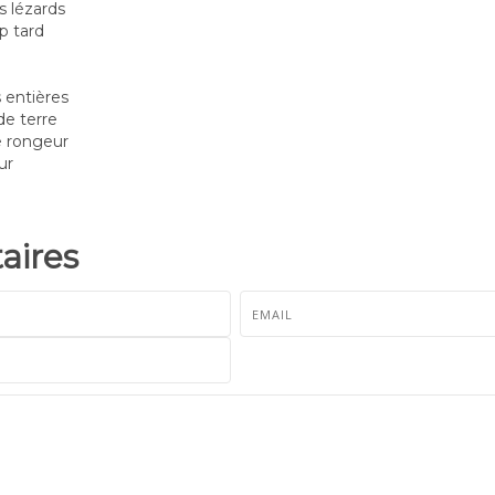
s lézards
p tard
s entières
e terre
e rongeur
ur
ires