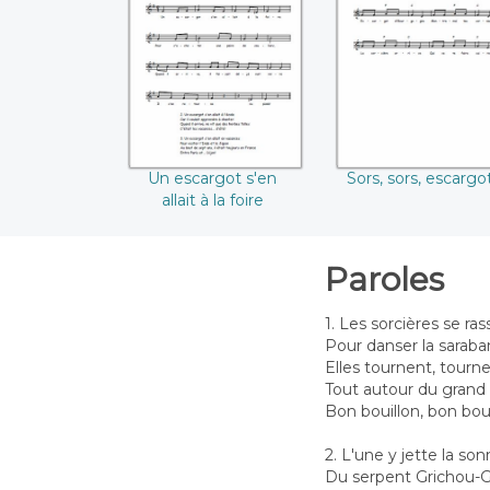
Un escargot s'en
Sors, sors, escarg
allait à la foire
Un escargot s'en
Sors, sors, escargo
allait à la foire
Paroles
1. Les sorcières se ra
Pour danser la sarab
Elles tournent, tourn
Tout autour du grand
Bon bouillon, bon bouil
2. L'une y jette la so
Du serpent Grichou-G