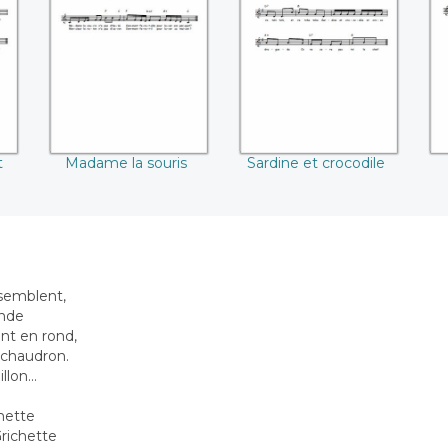
ot
Madame la souris
Sardine et
crocodile
t
Madame la souris
Sardine et crocodile
ssemblent,
ande
ent en rond,
 chaudron.
lon...
nnette
richette