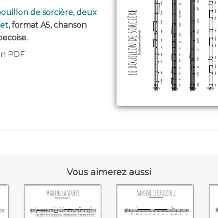
bouillon de sorcière, deux
let
, format A5, chanson
becoise.
 en PDF
Vous aimerez aussi