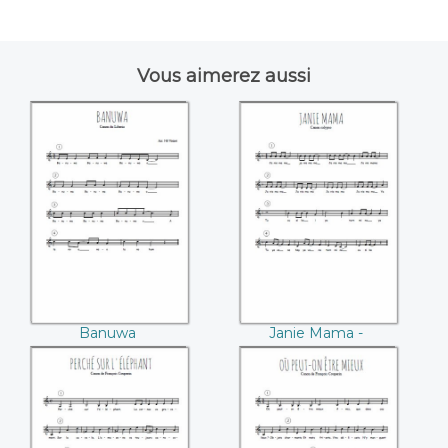
Vous aimerez aussi
Banuwa
Janie Mama -
Calypso
Banuwa
Janie Mama -
Calypso
Perché sur
Où peut-on être
l'éléphant
mieux (François