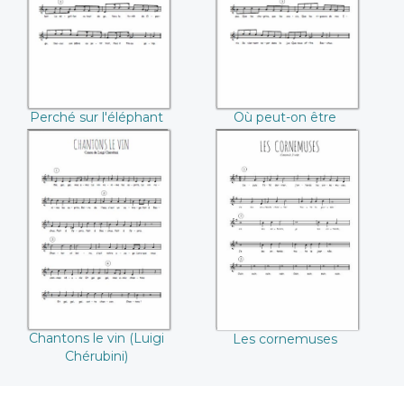
(François Couperin)
Couperin)
Perché sur l'éléphant
Où peut-on être
(François Couperin)
mieux (François
Couperin)
Chantons le vin
Les cornemuses
(Luigi Chérubini)
Chantons le vin (Luigi
Les cornemuses
Chérubini)