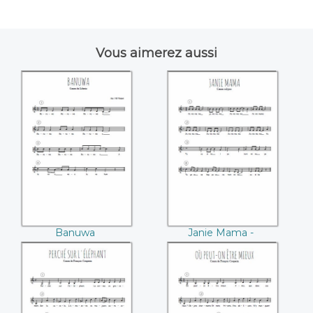
Vous aimerez aussi
Banuwa
Janie Mama -
Calypso
Banuwa
Janie Mama -
Calypso
Perché sur
Où peut-on être
l'éléphant
mieux (François