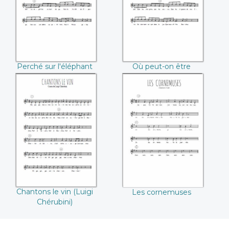
(François Couperin)
Couperin)
Perché sur l'éléphant
Où peut-on être
(François Couperin)
mieux (François
Couperin)
Chantons le vin
Les cornemuses
(Luigi Chérubini)
Chantons le vin (Luigi
Les cornemuses
Chérubini)