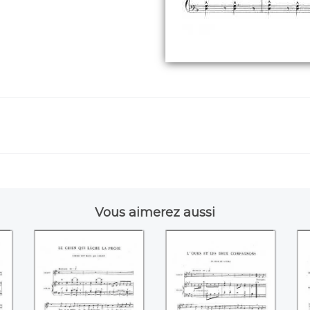
Vous aimerez aussi
Le chien qui lâche
L'ours et les deux
L
la proie
compagnons