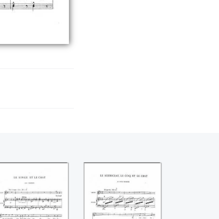
e singe et le chat
Le souriceau, le
coq et le chat