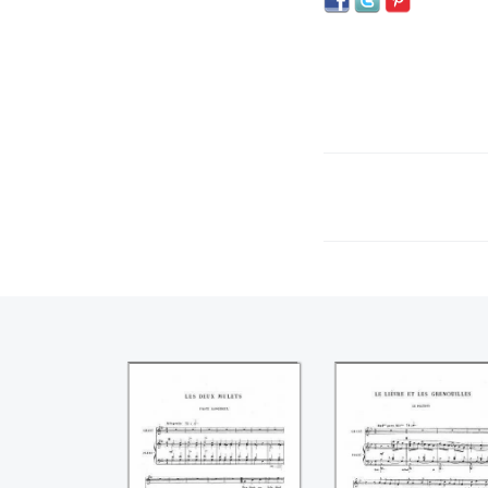
Les deux mulets
Le lièvre et les
grenouilles