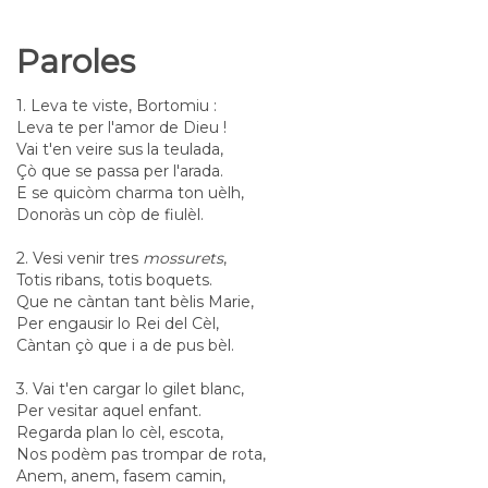
Paroles
1. Leva te viste, Bortomiu :
Leva te per l'amor de Dieu !
Vai t'en veire sus la teulada,
Çò que se passa per l'arada.
E se quicòm charma ton uèlh,
Donoràs un còp de fiulèl.
2. Vesi venir tres
mossurets
,
Totis ribans, totis boquets.
Que ne càntan tant bèlis Marie,
Per engausir lo Rei del Cèl,
Càntan çò que i a de pus bèl.
3. Vai t'en cargar lo gilet blanc,
Per vesitar aquel enfant.
Regarda plan lo cèl, escota,
Nos podèm pas trompar de rota,
Anem, anem, fasem camin,