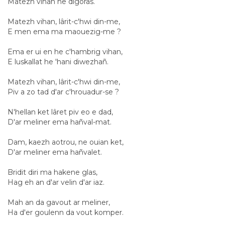
Matezh vihan he digoras.
Matezh vihan, lârit-c'hwi din-me,
E men ema ma maouezig-me ?
Ema er ui en he c'hambrig vihan,
E luskallat he 'hani diwezhañ.
Matezh vihan, lârit-c'hwi din-me,
Piv a zo tad d'ar c'hrouadur-se ?
N'hellan ket lâret piv eo e dad,
D'ar meliner ema hañval-mat.
Dam, kaezh aotrou, ne ouian ket,
D'ar meliner ema hañvalet.
Bridit diri ma hakene glas,
Hag eh an d'ar velin d'ar iaz.
Mah an da gavout ar meliner,
Ha d'er goulenn da vout komper.