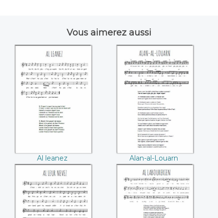
Vous aimerez aussi
Al leanez
Alan-al-Louarn
Al leanez
Alan-al-Louarn
Al leur nevez
Al labourerien