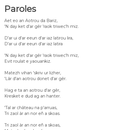
Paroles
Aet eo an Aotrou da Bariz,
'N day ket d'ar gêr 'raok triwec'h miz.
D'ar ui d'ar eeun d'ar iaz latirou lira,
D'ar ui d'ar eeun d'ar iaz latira
'N day ket d'ar gêr 'raok triwec'h miz,
Evit roulat e yaouankiz.
Matezh vihan 'skriv ur lizher,
'Lâr d'an aotrou donet d'ar gêr.
Hag e ta an aotrou d'ar gêr,
Kresket e dud ag an hanter.
'Tal ar château na p'arruas,
Tri zaol àr an nor eñ a skoas.
Tri zaol àr an nor eñ a skoas,