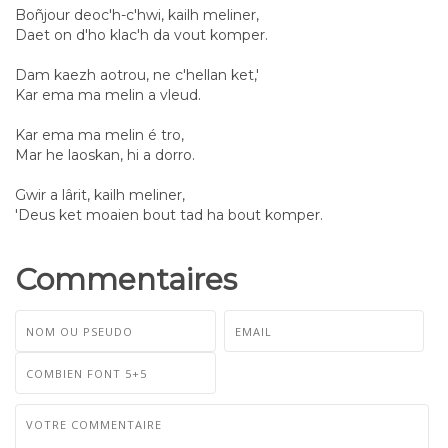
Boñjour deoc'h-c'hwi, kailh meliner,
Daet on d'ho klac'h da vout komper.
Dam kaezh aotrou, ne c'hellan ket,'
Kar ema ma melin a vleud.
Kar ema ma melin é tro,
Mar he laoskan, hi a dorro.
Gwir a lârit, kailh meliner,
'Deus ket moaien bout tad ha bout komper.
Commentaires