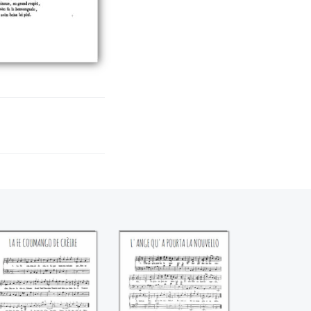
La Fe coumango
L'Ange qu'a pourta
de crèire
la nouvello