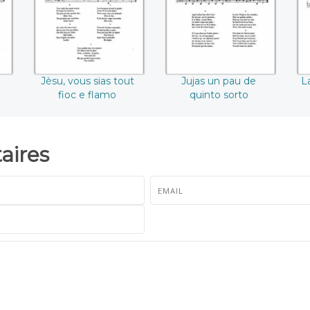
Jèsu, vous sias tout
Jujas un pau de
L
fioc e flamo
quinto sorto
ires