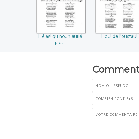
Hélas! qu noun aurié
Hou! de l'oustau!
pieta
Commenta