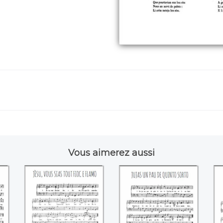
Vous aimerez aussi
!
Jèsu, vous sias tout
Jujas un pau de
fioc e flamo
quinto sorto