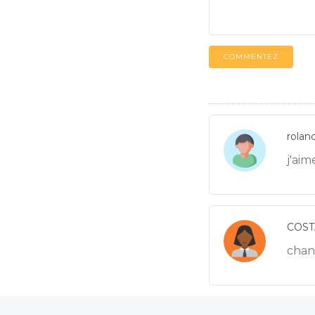
COMMENTEZ
rolan
j'ai
COST
chan