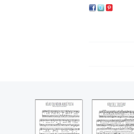
Hélas! qu noun
Hou! de l'oustau
aurié pieta