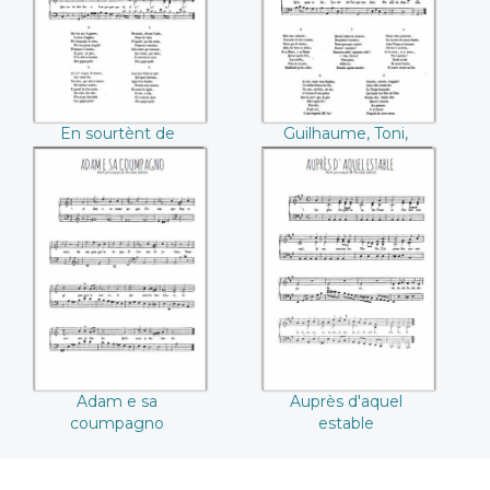
Glaude, Micoulau
En sourtènt de
Guilhaume, Toni,
l'estable
Pèire, Jaque, Glaude,
Micoulau
Adam e sa
Auprès d'aquel
coumpagno
estable
Adam e sa
Auprès d'aquel
coumpagno
estable