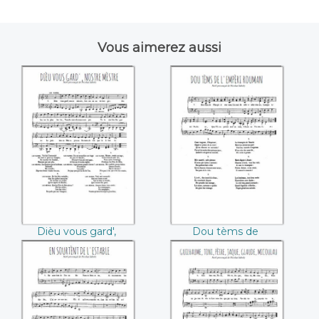
Vous aimerez aussi
Dièu vous gard',
Dou tèms de
nostre mèstre
l'Empèri rouman
Dièu vous gard',
Dou tèms de
nostre mèstre
l'Empèri rouman
En sourtènt de
Guilhaume, Toni,
l'estable
Pèire, Jaque,