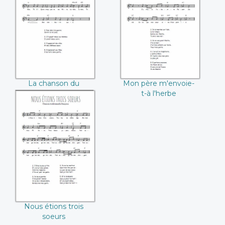
La chanson du
Mon père
tambourineur
m'envoie-t-à
l'herbe
La chanson du
Mon père m'envoie-
tambourineur
t-à l'herbe
Nous étions trois
soeurs
Nous étions trois
soeurs