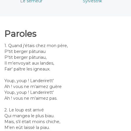
Le semeur
Sylvestrik
Paroles
1. Quand j'étais chez mon père,
P'tit berger pâturiau
P'tit berger pâturiau,
Il m'envoyait aux landes,
Fair' paître les igneaux.
Youp, youp ! Landerirett'
Ah ! vous ne m'aimez guère
Youp, youp ! Landerirett'
Ah ! vous ne m'aimez pas.
2. Le loup est arrivé
Qui mangea le plus biau.
Mais, s'il était moins chiche,
M'en eût laissé la piau.