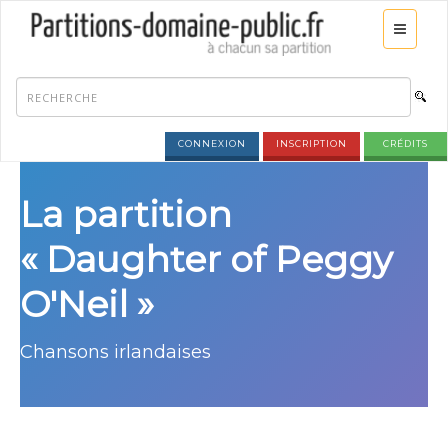
CONNEXION
INSCRIPTION
CRÉDITS
La partition
« Daughter of Peggy
O'Neil »
Chansons irlandaises