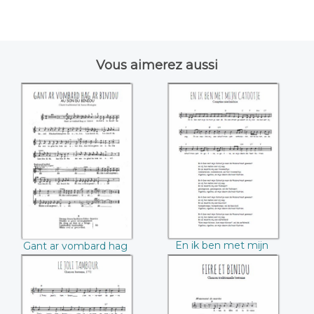
Vous aimerez aussi
Gant ar vombard
En ik ben met mijn
hag ar biniou
Catootje
En ik ben met mijn
Gant ar vombard hag
Catootje
ar biniou
Le joli tambour
Fifre et biniou