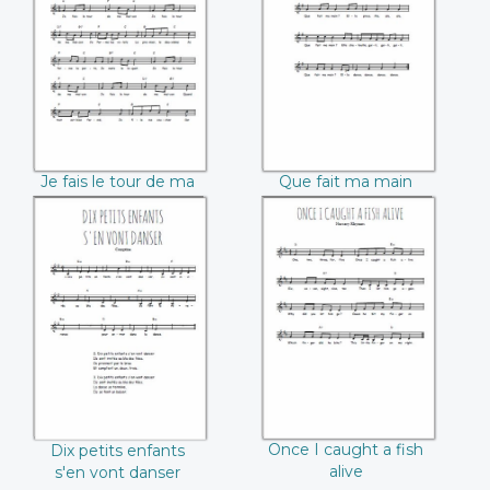
Je fais le tour de
Que fait ma main
ma maison
Je fais le tour de ma
Que fait ma main
maison
Dix petits enfants
Once I caught a
s'en vont danser
fish alive
Once I caught a fish
Dix petits enfants
alive
s'en vont danser