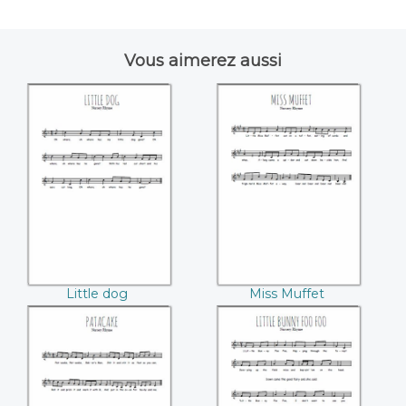
Vous aimerez aussi
Little dog
Miss Muffet
Little dog
Miss Muffet
Patacake
Little bunny foo
foo