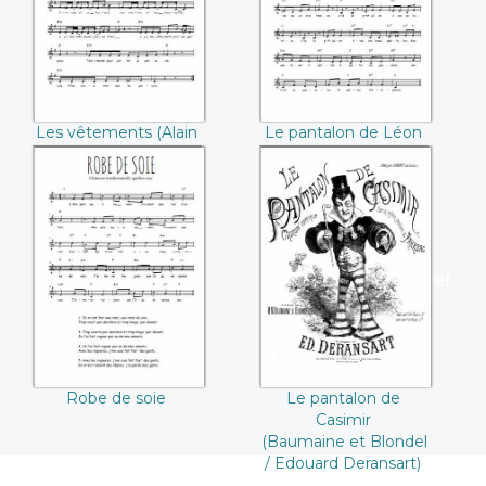
Bruant)
Les vêtements (Alain
Le pantalon de Léon
le Lait)
(Aristide Bruant)
Robe de soie
Le pantalon de
Casimir
(Baumaine et Blondel
/ Edouard
Deransart)
Robe de soie
Le pantalon de
Casimir
(Baumaine et Blondel
/ Edouard Deransart)