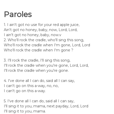
Paroles
1. I ain't got no use for your red apple juice,
Ain't got no honey, baby, now, Lord, Lord,
I ain't got no honey, baby, now.v
2. Who'll rock the cradle, who'll sing this song,
Who'll rock the cradle when I'm gone, Lord, Lord
Who'll rock the cradle when I'm gone ?
3. I'll rock the cradle, I'll sing this song,
I'll rock the cradle when you're gone, Lord, Lord,
I'll rock the cradle when you're gone.
4. I've done all I can do, said all I can say,
I can't go on this a-way, no, no,
I can't go on this a-way.
5. I've done all I can do, said all I can say,
I'll sing it to you, mama, next payday, Lord, Lord
I'll sing it to you, mama.