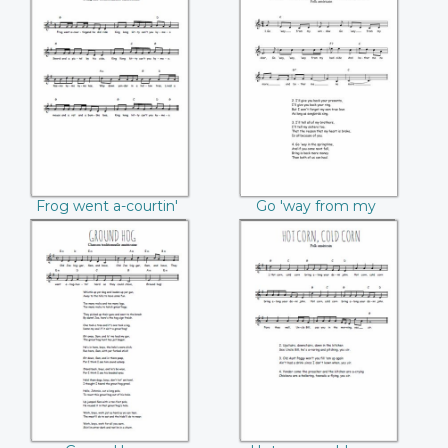
Frog went a-
Go 'way from my
courtin'
window
Frog went a-courtin'
Go 'way from my
window
Ground hog
Hot corn, cold corn