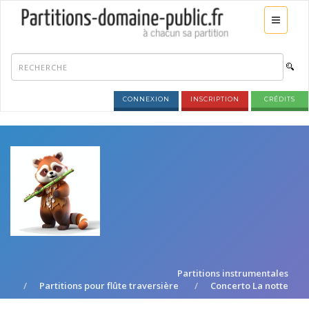
CONNEXION
INSCRIPTION
CRÉDITS
Partitions instrumentales
Partitions pour flûte traversière
Concerto La notte