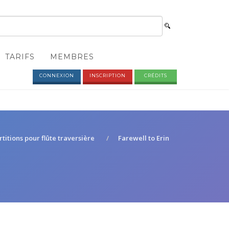
TARIFS
MEMBRES
CONNEXION
INSCRIPTION
CRÉDITS
rtitions pour flûte traversière
Farewell to Erin