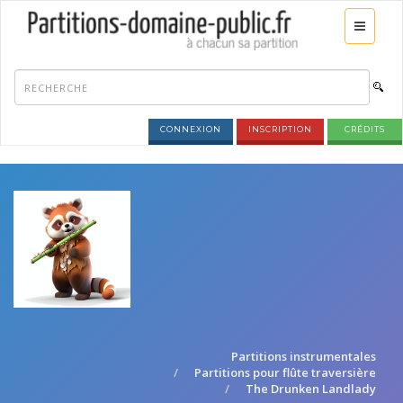
CONNEXION
INSCRIPTION
CRÉDITS
Partitions instrumentales
Partitions pour flûte traversière
The Drunken Landlady