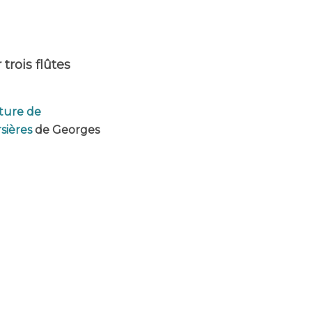
trois flûtes
rture de
rsières
de Georges