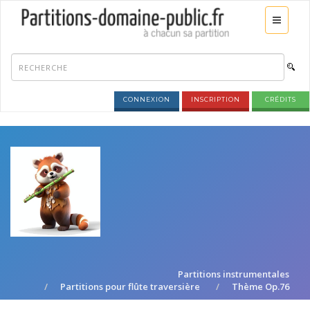
CONNEXION
INSCRIPTION
CRÉDITS
Partitions instrumentales
Partitions pour flûte traversière
Thème Op.76