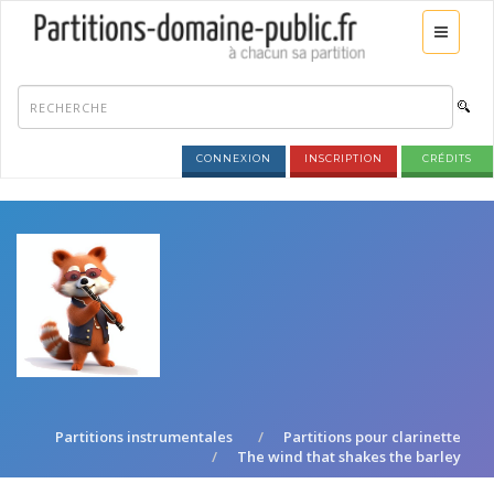
CONNEXION
INSCRIPTION
CRÉDITS
Partitions instrumentales
Partitions pour clarinette
The wind that shakes the barley