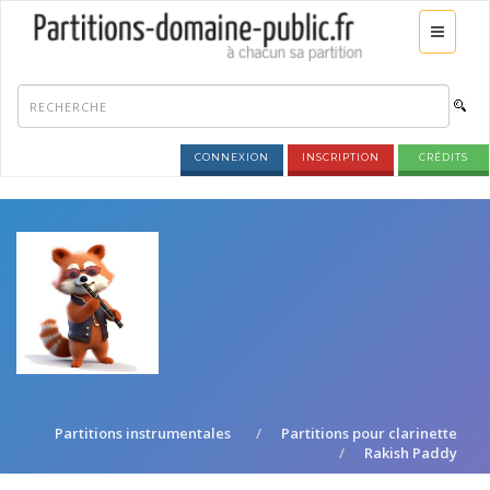
CONNEXION
INSCRIPTION
CRÉDITS
Partitions instrumentales
Partitions pour clarinette
Rakish Paddy