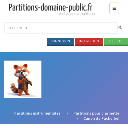
CONNEXION
INSCRIPTION
CRÉDITS
Partitions instrumentales
Partitions pour clarinette
Canon de Pachelbel