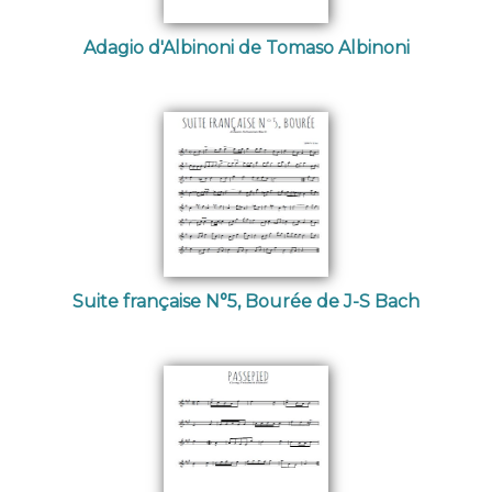
Adagio d'Albinoni de Tomaso Albinoni
Suite française N°5, Bourée de J-S Bach