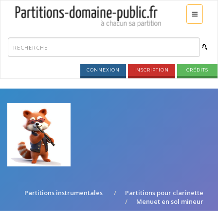
CONNEXION
INSCRIPTION
CRÉDITS
Partitions instrumentales
Partitions pour clarinette
Menuet en sol mineur