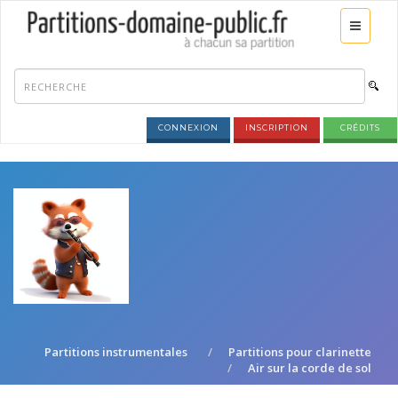
CONNEXION
INSCRIPTION
CRÉDITS
Partitions instrumentales
Partitions pour clarinette
Air sur la corde de sol