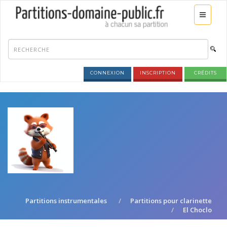
CONNEXION
INSCRIPTION
CRÉDITS
Partitions instrumentales
Partitions pour clarinette
El Choclo