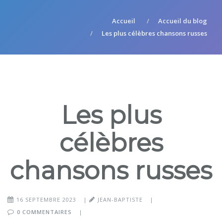
Accueil
Accueil du blog
Les plus célèbres chansons russes
Les plus
célèbres
chansons russes
16 SEPTEMBRE 2023
|
JEAN-BAPTISTE
|
0 COMMENTAIRES
|